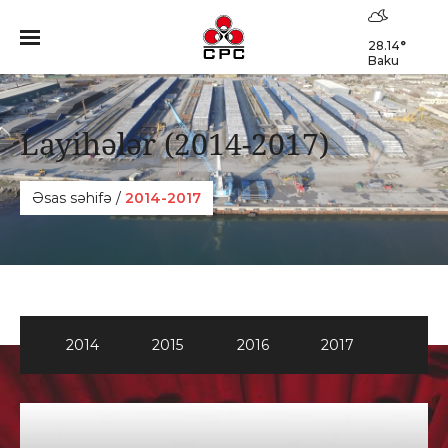
28.14
°
Baku
Layihələr (2014-2017)
Əsas səhifə
/
2014-2017
2014
2015
2016
2017