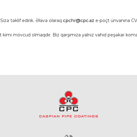
zə təklif edirik. Əlavə olaraq
cpchr@cpc.az
e-poçt ünvanına CV-l
rkət kimi mövcud olmaqdır. Biz qarşımıza yalnız vahid peşəkar ko