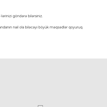
ərinizi göndərə bilərsiniz.
mandanın nail ola biləcəyi böyük məqsədlər qoyuruq.