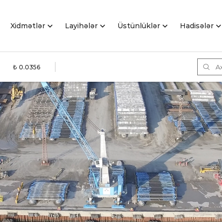
Xidmətlər
Layihələr
Üstünlüklər
Hadisәlәr
₺ 0.0356