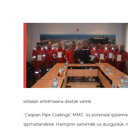
ixtisasın artırılmasına dəstək veririk.
“Caspian Pipe Coatings” MMC öz potensial işçilərinə q
qiymətləndiririk. Həmçinin səmimilik və düzgünlük, nət