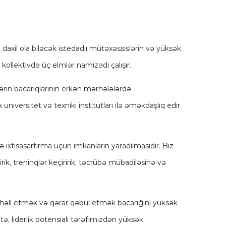
daxil ola biləcək istedadlı mütəxəssislərin və yüksək
 kollektivdə üç elmlər namizədi çalışır.
rin bacarıqlarının erkən mərhələlərdə
iversitet və texniki institutları ilə əməkdaşlıq edir.
ə ixtisasartırma üçün imkanların yaradılmasıdır. Biz
irik, treninqlər keçiririk, təcrübə mübadiləsinə və
ri həll etmək və qərar qəbul etmək bacarığını yüksək
ə, liderlik potensialı tərəfimizdən yüksək