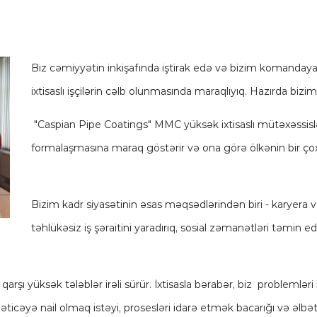
Biz cəmiyyətin inkişafında iştirak edə və bizim komandaya 
ixtisaslı işçilərin cəlb olunmasında maraqlıyıq. Hazırda bizim
"Caspian Pipe Coatings" MMC yüksək ixtisaslı mütəxəssislə
formalaşmasına maraq göstərir və ona görə ölkənin bir çox un
Bizim kadr siyasətinin əsas məqsədlərindən biri - karyera v
təhlükəsiz iş şəraitini yaradırıq, sosial zəmanətləri təmin ed
arşı yüksək tələblər irəli sürür. İxtisasla bərabər, biz problemlə
icəyə nail olmaq istəyi, prosesləri idarə etmək bacarığı və əlbətt