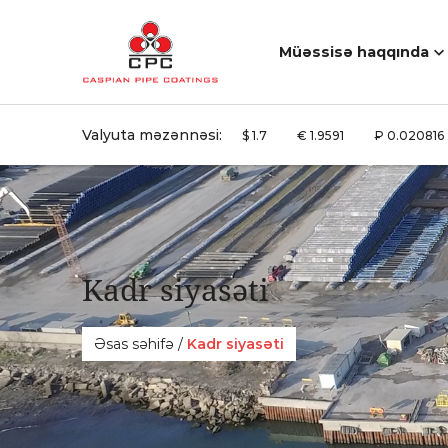
Müəssisə haqqında
Valyuta məzənnəsi:
$ 1.7
€ 1.9591
₽ 0.020816
Kadr siyasәti
Əsas səhifə
/
Kadr siyasәti