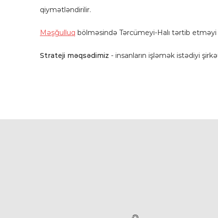
qiymətləndirilir.
Məşğulluq
bölməsində Tərcümeyi-Halı tərtib etməyi Si
Strateji məqsədimiz
- insanların işləmək istədiyi şi