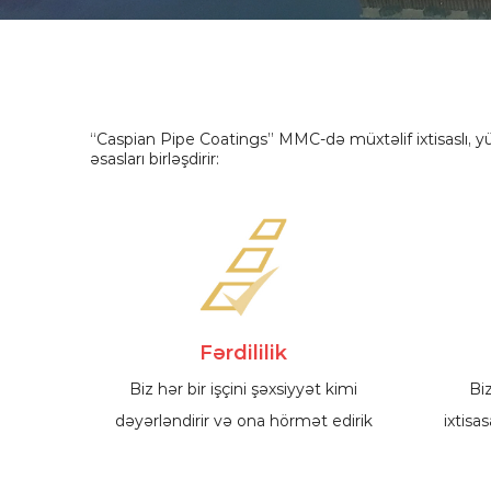
“Caspian Pipe Coatings” MMC-də müxtəlif ixtisaslı, yük
əsasları birləşdirir:
Fərdililik
Biz hər bir işçini şəxsiyyət kimi
Biz
dəyərləndirir və ona hörmət edirik
ixtisa