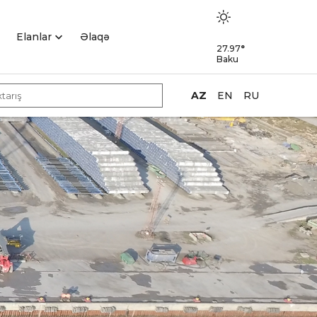
Elanlar
Əlaqə
27.97
°
Baku
AZ
EN
RU