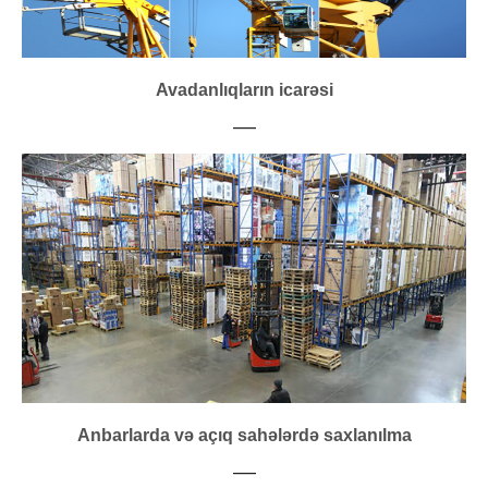
Avadanlıqların icarəsi
___
Anbarlarda və açıq sahələrdə saxlanılma
___