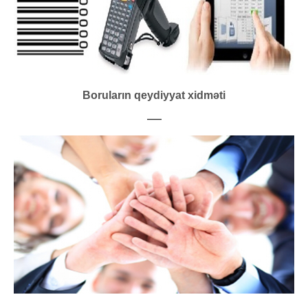
Boruların qeydiyyat xidməti
___