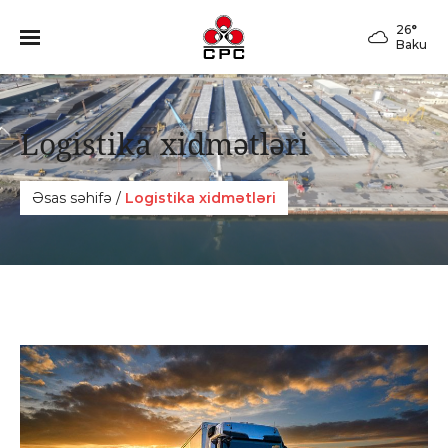
26
°
Baku
Logistika xidmәtlәri
Əsas səhifə
/
Logistika xidmәtlәri