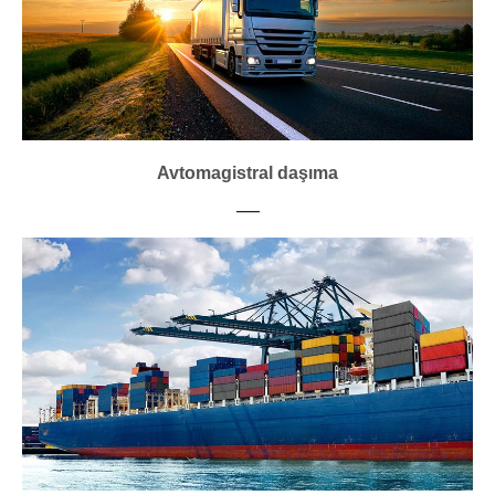
Avtomagistral daşıma
___