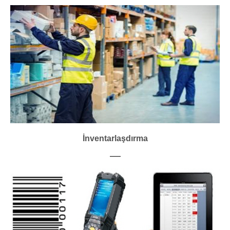
İnventarlaşdırma
___