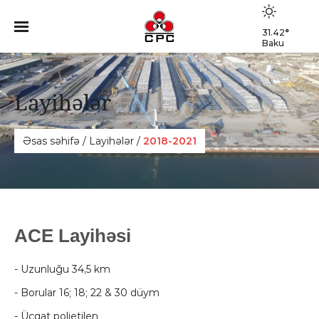
31.42
°
Baku
Layihələr
Əsas səhifə
/
Layihələr
/
2018-2021
ACE Layihəsi
- Uzunluğu 34,5 km
- Borular 16; 18; 22 & 30 düym
- Üçqat polietilen