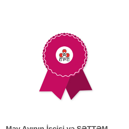
May Ayının İşçisi və SƏTTƏM