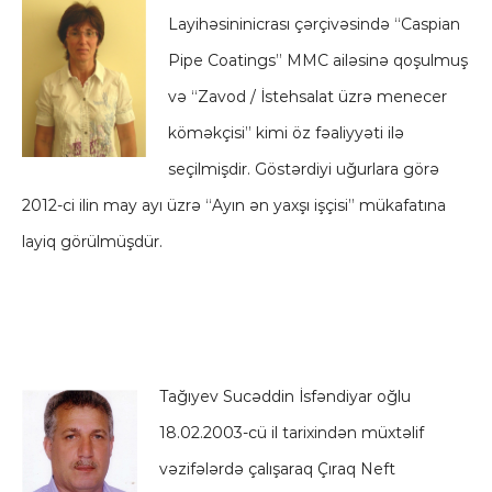
Layihəsininicrası çərçivəsində “Caspian
Pipe Coatings” MMC ailəsinə qoşulmuş
və “Zavod / İstehsalat üzrə menecer
köməkçisi” kimi öz fəaliyyəti ilə
seçilmişdir. Göstərdiyi uğurlara görə
2012-ci ilin may ayı üzrə “Ayın ən yaxşı işçisi” mükafatına
layiq görülmüşdür.
Tağıyev Sucəddin İsfəndiyar oğlu
18.02.2003-cü il tarixindən müxtəlif
vəzifələrdə çalışaraq Çıraq Neft