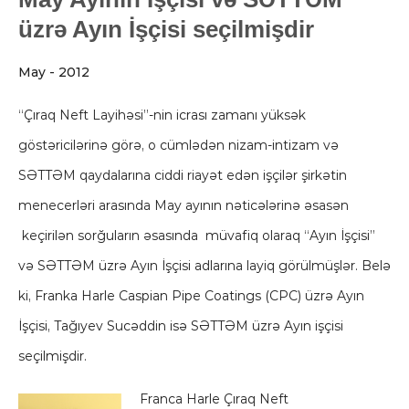
üzrə Ayın İşçisi seçilmişdir
May - 2012
“Çıraq Neft Layihəsi”-nin icrası zamanı yüksək
göstəricilərinə görə, o cümlədən nizam-intizam və
SƏTTƏM qaydalarına ciddi riayət edən işçilər şirkətin
menecerləri arasında May ayının nəticələrinə əsasən
keçirilən sorğuların əsasında müvafiq olaraq “Ayın İşçisi”
və SƏTTƏM üzrə Ayın İşçisi adlarına layiq görülmüşlər. Belə
ki, Franka Harle Caspian Pipe Coatings (CPC) üzrə Ayın
İşçisi, Tağıyev Sucəddin isə SƏTTƏM üzrə Ayın işçisi
seçilmişdir.
Franca Harle Çıraq Neft