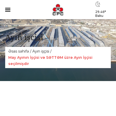
29.46
°
Baku
Ayın işcisi
Əsas səhifə
/
Ayın işçisi
/
May Ayının İşçisi və SƏTTƏM üzrə Ayın İşçisi
seçilmişdir