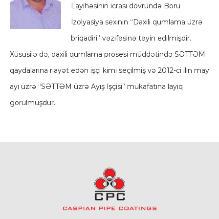
Layihəsinin icrası dövründə Boru
İzolyasiya sexinin “Daxili qumlama üzrə
briqadiri” vəzifəsinə təyin edilmişdir.
Xüsusilə də, daxili qumlama prosesi müddətində SƏTTƏM
qaydalarına riayət edən işçi kimi seçilmiş və 2012-ci ilin may
ayı üzrə “SƏTTƏM üzrə Ayış İşçisi” mükafatına layiq
görülmüşdür.