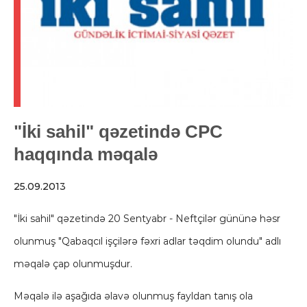
"İki sahil" qəzetində CPC
haqqında məqalə
25.09.2013
"İki sahil" qəzetində 20 Sentyabr - Neftçilər gününə həsr
olunmuş "Qabaqcıl işçilərə fəxri adlar təqdim olundu" adlı
məqalə çap olunmuşdur.
Məqalə ilə aşağıda əlavə olunmuş fayldan tanış ola