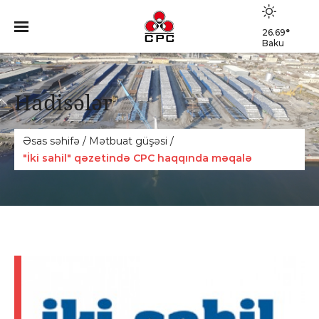
26.69
°
Baku
Hadisələr
Əsas səhifə
/
Mәtbuat güşәsi
/
"İki sahil" qəzetində CPC haqqında məqalə