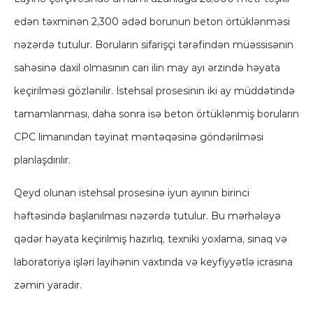
edən təxminən 2,300 ədəd borunun beton örtüklənməsi
nəzərdə tutulur. Boruların sifarişçi tərəfindən müəssisənin
sahəsinə daxil olmasının cari ilin may ayı ərzində həyata
keçirilməsi gözlənilir. İstehsal prosesinin iki ay müddətində
tamamlanması, daha sonra isə beton örtüklənmiş boruların
CPC limanından təyinat məntəqəsinə göndərilməsi
planlaşdırılır.
Qeyd olunan istehsal prosesinə iyun ayının birinci
həftəsində başlanılması nəzərdə tutulur. Bu mərhələyə
qədər həyata keçirilmiş hazırlıq, texniki yoxlama, sınaq və
laboratoriya işləri layihənin vaxtında və keyfiyyətlə icrasına
zəmin yaradır.