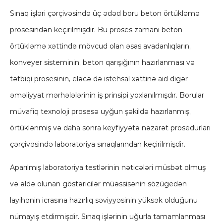
Sınaq işləri çərçivəsində üç ədəd boru beton örtükləmə
prosesindən keçirilmişdir. Bu proses zamanı beton
örtükləmə xəttində mövcud olan əsas avadanlıqların,
konveyer sisteminin, beton qarışığının hazırlanması və
tətbiqi prosesinin, eləcə də istehsal xəttinə aid digər
əməliyyat mərhələlərinin iş prinsipi yoxlanılmışdır. Borular
müvafiq texnoloji prosesə uyğun şəkildə hazırlanmış,
örtüklənmiş və daha sonra keyfiyyətə nəzarət prosedurları
çərçivəsində laboratoriya sınaqlarından keçirilmişdir.
Aparılmış laboratoriya testlərinin nəticələri müsbət olmuş
və əldə olunan göstəricilər müəssisənin sözügedən
layihənin icrasına hazırlıq səviyyəsinin yüksək olduğunu
nümayiş etdirmişdir. Sınaq işlərinin uğurla tamamlanması