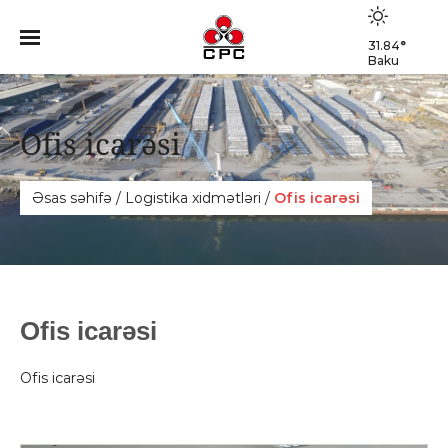
31.84
°
Baku
Ofis icarəsi
Əsas səhifə
/
Logistika xidmәtlәri
/
Ofis icarəsi
Ofis icarəsi
Ofis icarəsi