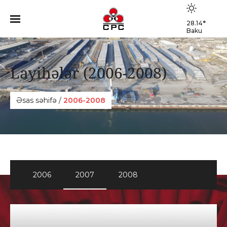
28.14
°
Baku
Layihələr (2006-2008)
Əsas səhifə
/
2006-2008
2006
2007
2008