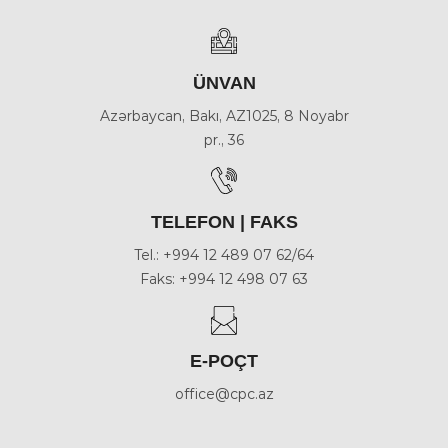
ÜNVAN
Azərbaycan, Bakı, AZ1025, 8 Noyabr
pr., 36
TELEFON | FAKS
Tel.: +994 12 489 07 62/64
Faks: +994 12 498 07 63
E-POÇT
office@cpc.az